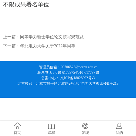
不限成果署名单位。
上一篇：同等学力硕士学位论文撰写规范及...
下一篇：华北电力大学关于2022年同等...
管理员信箱：90506523@ncepu.edu.cn
联系电话：010-61773754/010-61773718
备案中心： 京ICP备18026092号-3
北京校部：北京市昌平区北农路2号华北电力大学教四楼B座213
首页
课程
发现
我的