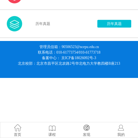

历年真题
历年真题
管理员信箱：90506523@ncepu.edu.cn
联系电话：010-61773754/010-61773718
备案中心： 京ICP备18026092号-3
北京校部：北京市昌平区北农路2号华北电力大学教四楼B座213
首页
课程
发现
我的